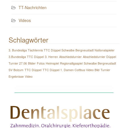
TT-Nachrichten
Videos
Schlagwörter
3. Bundesliga Tischtennis TTC Düppel Schwalbe Bergneustadt Nationalspieler
3.Bundesliga TTC Düppel
3. Herren
Abschiedsturnier
Abschiedsturnier Düppel
Turnier 27.06
Bilder
Fotos
Heimspiel
Regionalligaspiel
Schwalbe Bergneustadt
SV Bolzum
TTC Düppel
TTC Düppel 1. Damen Cottbus Video Bild
Turnier
Ergebnisse
Video