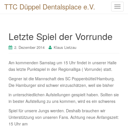
TTC Düppel Dentalsplace e.V.
T
o
g
g
Letzte Spiel der Vorrunde
l
e
n
2. Dezember 2014
Klaus Lietzau
a
v
Am kommenden Samstag um 15 Uhr findet in unserer Halle
i
das letzte Punktspiel in der Regionalliga ( Vorrunde) statt.
g
Gegner ist die Mannschaft des SC Poppenbüttel/Hamburg.
a
Die Hamburger sind schwer einzuschätzen, weil sie bisher
t
i
in unterschiedlichen Aufstellungen gespielt haben. Sollten sie
o
in bester Aufstellung zu uns kommen, wird es ein schweres
n
Spiel für unsere Jungs werden. Deshalb brauchen wir
Unterstützung von unseren Fans. Achtung neue Anfangszeit:
15 Uhr am