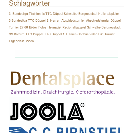
Schlagwörter
3. Bundesliga Tischtennis TTC Düppel Schwalbe Bergneustadt Nationalspieler
3.Bundesliga TTC Düppel
3. Herren
Abschiedsturnier
Abschiedsturnier Düppel
Turnier 27.06
Bilder
Fotos
Heimspiel
Regionalligaspiel
Schwalbe Bergneustadt
SV Bolzum
TTC Düppel
TTC Düppel 1. Damen Cottbus Video Bild
Turnier
Ergebnisse
Video