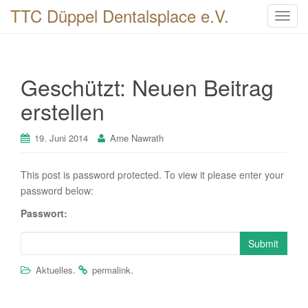
TTC Düppel Dentalsplace e.V.
T
o
g
g
Geschützt: Neuen Beitrag
l
e
erstellen
n
a
19. Juni 2014
Arne Nawrath
v
i
This post is password protected. To view it please enter your
g
password below:
a
t
Passwort:
i
o
Submit
n
.
.
Aktuelles
permalink