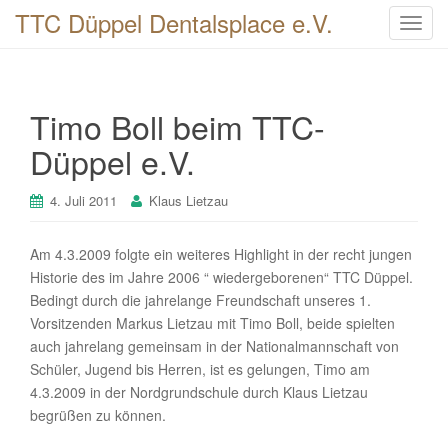
TTC Düppel Dentalsplace e.V.
T
o
g
g
Timo Boll beim TTC-
l
e
Düppel e.V.
n
a
4. Juli 2011
Klaus Lietzau
v
i
Am 4.3.2009 folgte ein weiteres Highlight in der recht jungen
g
Historie des im Jahre 2006 “ wiedergeborenen“ TTC Düppel.
a
Bedingt durch die jahrelange Freundschaft unseres 1.
t
Vorsitzenden Markus Lietzau mit Timo Boll, beide spielten
i
auch jahrelang gemeinsam in der Nationalmannschaft von
o
Schüler, Jugend bis Herren, ist es gelungen, Timo am
n
4.3.2009 in der Nordgrundschule durch Klaus Lietzau
begrüßen zu können.