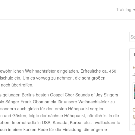
Training
E
wöhnlichen Weihnachtsfeier eingeladen. Erfreuliche ca. 450
J
ndschule ein. Um es vorweg zu nehmen, die sehr großen
 noch übertroffen.
s gelungen Berlins besten Gospel Chor Sounds of Joy Singers
olo Sänger Frank Obomomela für unsere Weihnachtsfeier zu
 sondern auch gleich für den ersten Höhepunkt sorgten.
C
 und Gästen, folgte der nächste Höhepunkt, nämlich ist in die
hen, Internetradio in USA, Kanada, Korea, etc… weltbekannte
J
ch in einer kurzen Rede für die Einladung, die er gerne