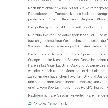
Diewald, dem Ristorante La Foresta ein herzliches
Noch nicht erwähnt wurde bisher, ein weiterer gro
Fernsehteam mit Tontechnik in die Halle der Nordgr
produzieren, Ausschnitte sollen lt. Regisseur Khan 
Ein großartiges Fest! Allen, die mit dazu beigetrag
Nun zum zweiten und damit sportlichen Teil. Eine wu
festlich geschmückten Weihnachtsbaum, selbst die T
Weihnachtsbaum lagen unglaublich viele, sehr schö
Ein herzliches Dankeschön für die Sponsoren dieser
Olympia, danke Nico und Sascha. Dies alles haben i
Halle selbst Angelika, Sina, Gabi und Susanne gesta
wuselten€ noch ca. 260 Menschen in der Halle heru
zwischen den haushohen Favoriten Dirk und Justus 
und spannenden Match konnten Hansjörg und Jonas a
original vom Sportgymnasium aus Hefei/China von H
Nachdem nun alle Geschenke verteilt waren, endet
.
.
Aktuelles
permalink