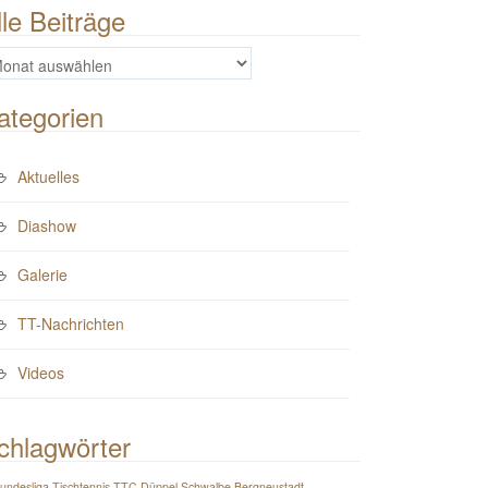
lle Beiträge
e
iträge
ategorien
Aktuelles
Diashow
Galerie
TT-Nachrichten
Videos
chlagwörter
Bundesliga Tischtennis TTC Düppel Schwalbe Bergneustadt