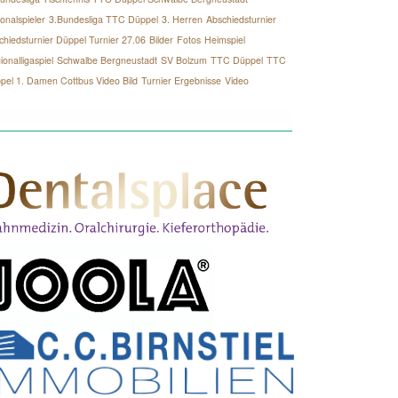
onalspieler
3.Bundesliga TTC Düppel
3. Herren
Abschiedsturnier
chiedsturnier Düppel Turnier 27.06
Bilder
Fotos
Heimspiel
onalligaspiel
Schwalbe Bergneustadt
SV Bolzum
TTC Düppel
TTC
pel 1. Damen Cottbus Video Bild
Turnier Ergebnisse
Video