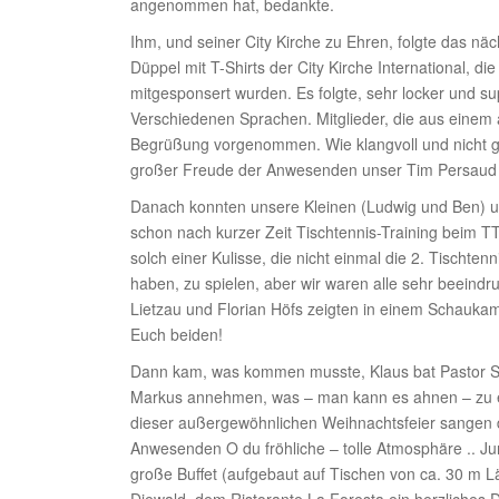
angenommen hat, bedankte.
Ihm, und seiner City Kirche zu Ehren, folgte das nä
Düppel mit T-Shirts der City Kirche International, 
mitgesponsert wurden. Es folgte, sehr locker und su
Verschiedenen Sprachen. Mitglieder, die aus einem
Begrüßung vorgenommen. Wie klangvoll und nicht ger
großer Freude der Anwesenden unser Tim Persaud v
Danach konnten unsere Kleinen (Ludwig und Ben) u
schon nach kurzer Zeit Tischtennis-Training beim T
solch einer Kulisse, die nicht einmal die 2. Tischt
haben, zu spielen, aber wir waren alle sehr beein
Lietzau und Florian Höfs zeigten in einem Schauka
Euch beiden!
Dann kam, was kommen musste, Klaus bat Pastor Spi
Markus annehmen, was – man kann es ahnen – zu e
dieser außergewöhnlichen Weihnachtsfeier sangen 
Anwesenden O du fröhliche – tolle Atmosphäre .. Juri
große Buffet (aufgebaut auf Tischen von ca. 30 m Lä