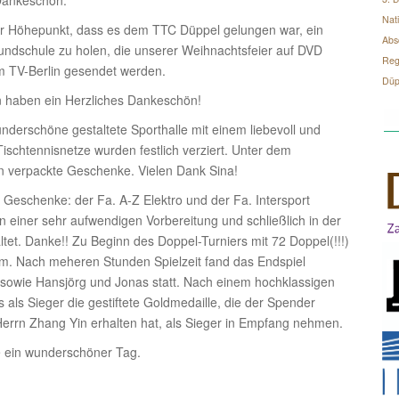
 Dankeschön.
Nati
ßer Höhepunkt, dass es dem TTC Düppel gelungen war, ein
Abs
undschule zu holen, die unserer Weihnachtsfeier auf DVD
Regi
im TV-Berlin gesendet werden.
Düp
en haben ein Herzliches Dankeschön!
nderschöne gestaltete Sporthalle mit einem liebevoll und
ischtennisnetze wurden festlich verziert. Unter dem
n verpackte Geschenke. Vielen Dank Sina!
 Geschenke: der Fa. A-Z Elektro und der Fa. Intersport
n einer sehr aufwendigen Vorbereitung und schließlich in der
ltet. Danke!! Zu Beginn des Doppel-Turniers mit 72 Doppel(!!!)
m. Nach meheren Stunden Spielzeit fand das Endspiel
sowie Hansjörg und Jonas statt. Nach einem hochklassigen
ls Sieger die gestiftete Goldmedaille, die der Spender
errn Zhang Yin erhalten hat, als Sieger in Empfang nehmen.
e ein wunderschöner Tag.