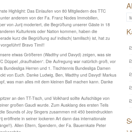
A
chste Highlight: Das Einlaufen von 80 Mitgliedern des TTC
All
die unter anderem von der Fa. Franz Nodes Immobilien,
Be
per von Jurij moderiert, die Begrüßung unserer Gäste in 18
K
 anderen Kulturkreis oder Nation kommen, haben die
ade kurz die Begrüßung auf indisch( tamilisch) ist, hat zu
orgeführt! Bravo Timi!!
nsere etwas Größeren (Wadthy und Davyd) zeigen, was sie
TC Düppel „draufhaben“. Die Aufregung war natürlich groß, vor
ennis Bundesliga Herren und 1. Tischtennis Bundesliga Damen
druckt von Euch. Danke Ludwig, Ben, Wadthy und Davyd! Markus
mpf, was man alles mit dem kleinen Ball machen kann. Danke
tzer an den TT-Tisch, und Volkhard sollte Aufschläge von
iner großen Gaudi wurde. Zum Ausklang des ersten Teils
die Sounds of Joy Singers zusammen mit 450 beeindruckten
j eröffnete in seiner lockeren Art dann das internationale
S
nge!!). Allen Eltern, Spendern, der Fa. Bauernkate Peter
3. 