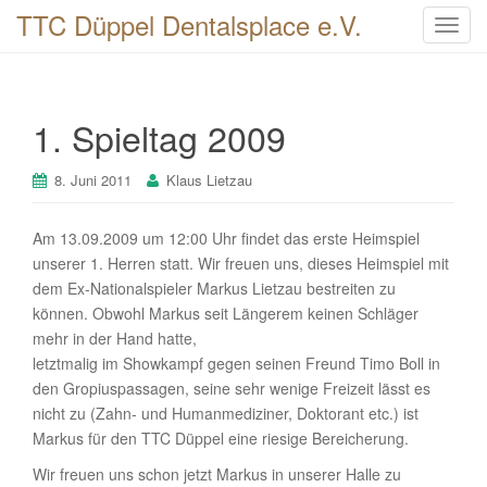
TTC Düppel Dentalsplace e.V.
T
o
g
g
1. Spieltag 2009
l
e
n
8. Juni 2011
Klaus Lietzau
a
v
Am 13.09.2009 um 12:00 Uhr findet das erste Heimspiel
i
unserer 1. Herren statt. Wir freuen uns, dieses Heimspiel mit
g
dem Ex-Nationalspieler Markus Lietzau bestreiten zu
a
können. Obwohl Markus seit Längerem keinen Schläger
t
mehr in der Hand hatte,
i
letztmalig im Showkampf gegen seinen Freund Timo Boll in
o
den Gropiuspassagen, seine sehr wenige Freizeit lässt es
n
nicht zu (Zahn- und Humanmediziner, Doktorant etc.) ist
Markus für den TTC Düppel eine riesige Bereicherung.
Wir freuen uns schon jetzt Markus in unserer Halle zu