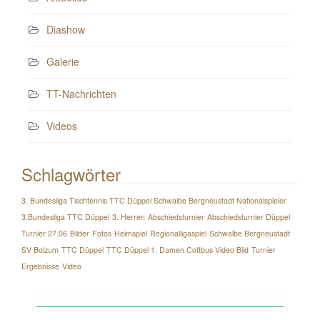
Diashow
Galerie
TT-Nachrichten
Videos
Schlagwörter
3. Bundesliga Tischtennis TTC Düppel Schwalbe Bergneustadt Nationalspieler
3.Bundesliga TTC Düppel
3. Herren
Abschiedsturnier
Abschiedsturnier Düppel
Turnier 27.06
Bilder
Fotos
Heimspiel
Regionalligaspiel
Schwalbe Bergneustadt
SV Bolzum
TTC Düppel
TTC Düppel 1. Damen Cottbus Video Bild
Turnier
Ergebnisse
Video