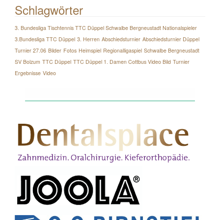
Schlagwörter
3. Bundesliga Tischtennis TTC Düppel Schwalbe Bergneustadt Nationalspieler
3.Bundesliga TTC Düppel
3. Herren
Abschiedsturnier
Abschiedsturnier Düppel
Turnier 27.06
Bilder
Fotos
Heimspiel
Regionalligaspiel
Schwalbe Bergneustadt
SV Bolzum
TTC Düppel
TTC Düppel 1. Damen Cottbus Video Bild
Turnier
Ergebnisse
Video