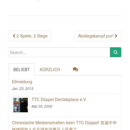
Post
2 Spiele, 2 Siege
Abstiegskampf pur!
navigation
BELIEBT
KÜRZLICH
Eilmeldung
Jan. 23, 2013
TTC Düppel Dentalsplace e.V.
Mai 30, 2000
Chinesische Meisterschaften beim TTC Düppel! 首届中华
杯德国华人乒乓球友谊赛马上开赛了