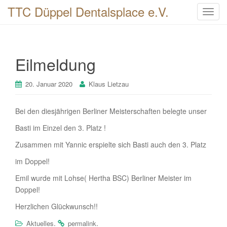
TTC Düppel Dentalsplace e.V.
T
o
g
g
Eilmeldung
l
e
n
20. Januar 2020
Klaus Lietzau
a
v
Bei den diesjährigen Berliner Meisterschaften belegte unser
i
Basti im Einzel den 3. Platz !
g
a
Zusammen mit Yannic erspielte sich Basti auch den 3. Platz
t
im Doppel!
i
o
Emil wurde mit Lohse( Hertha BSC) Berliner Meister im
n
Doppel!
Herzlichen Glückwunsch!!
.
.
Aktuelles
permalink