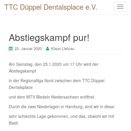
TTC Düppel Dentalsplace e.V.
T
o
g
g
Abstiegskampf pur!
l
e
n
23. Januar 2020
Klaus Lietzau
a
v
Am Samstag, den 25.1.2020 um 17 Uhr wird der
i
Abstiegskampf
g
in der Regionalliga Nord zwischen dem TTC Düppel
a
Dentalsplace
t
i
und dem MTV Bledeln Niedersachsen eröffnet.
o
Durch die zwei Niederlagen in Hamburg, sind wir in diese
n
sehr schlechte Lage gekommen, und das, obwohl wir mit
Basti