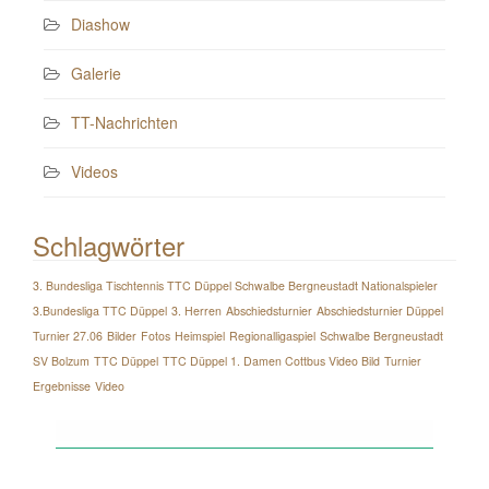
Diashow
Galerie
TT-Nachrichten
Videos
Schlagwörter
3. Bundesliga Tischtennis TTC Düppel Schwalbe Bergneustadt Nationalspieler
3.Bundesliga TTC Düppel
3. Herren
Abschiedsturnier
Abschiedsturnier Düppel
Turnier 27.06
Bilder
Fotos
Heimspiel
Regionalligaspiel
Schwalbe Bergneustadt
SV Bolzum
TTC Düppel
TTC Düppel 1. Damen Cottbus Video Bild
Turnier
Ergebnisse
Video