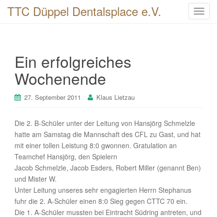
TTC Düppel Dentalsplace e.V.
T
o
g
g
Ein erfolgreiches
l
e
Wochenende
n
a
27. September 2011
Klaus Lietzau
v
i
Die 2. B-Schüler unter der Leitung von Hansjörg Schmelzle
g
hatte am Samstag die Mannschaft des CFL zu Gast, und hat
a
mit einer tollen Leistung 8:0 gwonnen. Gratulation an
t
Teamchef Hansjörg, den Spielern
i
Jacob Schmelzle, Jacob Esders, Robert Miller (genannt Ben)
o
und Mister W.
n
Unter Leitung unseres sehr engagierten Herrn Stephanus
fuhr die 2. A-Schüler einen 8:0 Sieg gegen CTTC 70 ein.
Die 1. A-Schüler mussten bei Eintracht Südring antreten, und