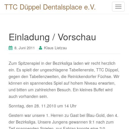
TTC Düppel Dentalsplace e.V.
T
o
g
g
Einladung / Vorschau
l
e
n
8. Juni 2011
Klaus Lietzau
a
v
Zum Spitzenspiel in der Bezirksliga laden wir recht herzlich
i
ein. Es spielt der ungeschlagene Tabellenerste, TTC Düppel,
g
gegen den Tabellenzweiten, die Reinickendorfer Füchse. Wir
a
können ein spannendes Spiel auf hohem Niveau erwarten,
t
und bitten um zahlreichen Besuch. Ein kleines Buffet wird
i
auch vorhanden sein.
o
Sonntag, den 28. 11.2010 um 14 Uhr
n
Gestern war unsere 1. Herren zu Gast bei Blau-Gold, den 4.
der Bezirksliga. Unsere Jungens gewannen 9:1 nach zum
Teil spannenden Spielen, nur Fabian konnte eine 2:0