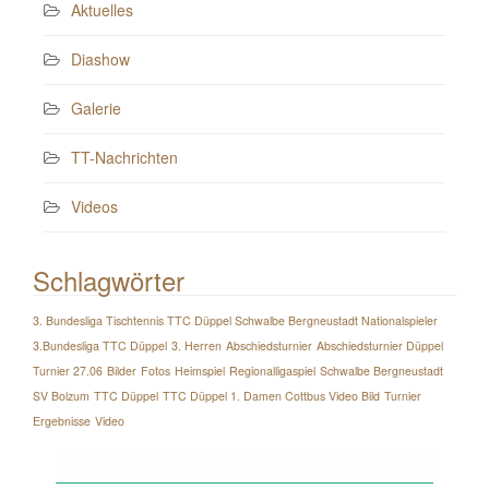
Aktuelles
Diashow
Galerie
TT-Nachrichten
Videos
Schlagwörter
3. Bundesliga Tischtennis TTC Düppel Schwalbe Bergneustadt Nationalspieler
3.Bundesliga TTC Düppel
3. Herren
Abschiedsturnier
Abschiedsturnier Düppel
Turnier 27.06
Bilder
Fotos
Heimspiel
Regionalligaspiel
Schwalbe Bergneustadt
SV Bolzum
TTC Düppel
TTC Düppel 1. Damen Cottbus Video Bild
Turnier
Ergebnisse
Video