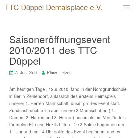
TTC Düppel Dentalsplace e.V.
T
o
g
g
Saisoneröffnungsevent
l
e
2010/2011 des TTC
n
Düppel
a
v
i
8. Juni 2011
Klaus Lietzau
g
a
Am heutigen Tage , 12.9.2010, fand in der Nordgrundschule
t
in Berlin-Zehlendorf, anlässlich des erstens Heimspiels
i
unserer 1. Herren-Mannschaft, unser großes Event statt.
o
Zunächst möchte ich aber unsere 3 Mannschatfen ( 1.
n
Damen, 2. Herren und 3. Herren) nochmals um Verständnis
für meine Eile und Hektik bitten. Die 3 Spiele begannen um
11 Uhr und um 14 Uhr sollte das Event beginnen, und es