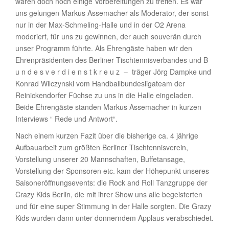
waren doch noch einige Vorbereitungen zu treffen. Es war
uns gelungen Markus Assemacher als Moderator, der sonst
nur in der Max-Schmeling-Halle und in der O2 Arena
moderiert, für uns zu gewinnen, der auch souverän durch
unser Programm führte. Als Ehrengäste haben wir den
Ehrenpräsidenten des Berliner Tischtennisverbandes und B
u n d e s v e r d i e n s t k r e u z – träger Jörg Dampke und
Konrad Wilczynski vom Handballbundesligateam der
Reinickendorfer Füchse zu uns in die Halle eingeladen.
Beide Ehrengäste standen Markus Assemacher in kurzen
Interviews “ Rede und Antwort“.
Nach einem kurzen Fazit über die bisherige ca. 4 jährige
Aufbauarbeit zum größten Berliner Tischtennisverein,
Vorstellung unserer 20 Mannschaften, Buffetansage,
Vorstellung der Sponsoren etc. kam der Höhepunkt unseres
Saisoneröffnungsevents: die Rock and Roll Tanzgruppe der
Crazy Kids Berlin, die mit ihrer Show uns alle begeisterten
und für eine super Stimmung in der Halle sorgten. Die Grazy
Kids wurden dann unter donnerndem Applaus verabschiedet.