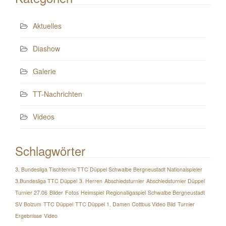
Aktuelles
Diashow
Galerie
TT-Nachrichten
Videos
Schlagwörter
3. Bundesliga Tischtennis TTC Düppel Schwalbe Bergneustadt Nationalspieler
3.Bundesliga TTC Düppel
3. Herren
Abschiedsturnier
Abschiedsturnier Düppel
Turnier 27.06
Bilder
Fotos
Heimspiel
Regionalligaspiel
Schwalbe Bergneustadt
SV Bolzum
TTC Düppel
TTC Düppel 1. Damen Cottbus Video Bild
Turnier
Ergebnisse
Video