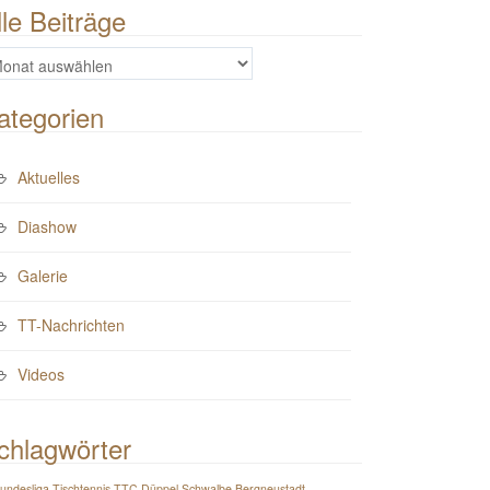
lle Beiträge
e
iträge
ategorien
Aktuelles
Diashow
Galerie
TT-Nachrichten
Videos
chlagwörter
Bundesliga Tischtennis TTC Düppel Schwalbe Bergneustadt