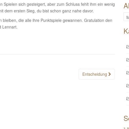
A
n Spielen sich gesteigert, aber zum Schluss fehlt ihm ein wenig
 mit dem ersten Sieg, du bist schon ganz nahe davor.
All
bleiben, die alle ihre Punktspiele gewannen. Gratulation den
Be
d Lennart.
K
Entscheidung
S
3. 