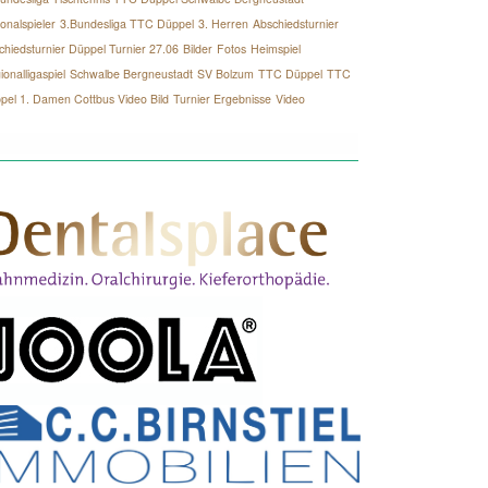
onalspieler
3.Bundesliga TTC Düppel
3. Herren
Abschiedsturnier
chiedsturnier Düppel Turnier 27.06
Bilder
Fotos
Heimspiel
onalligaspiel
Schwalbe Bergneustadt
SV Bolzum
TTC Düppel
TTC
pel 1. Damen Cottbus Video Bild
Turnier Ergebnisse
Video