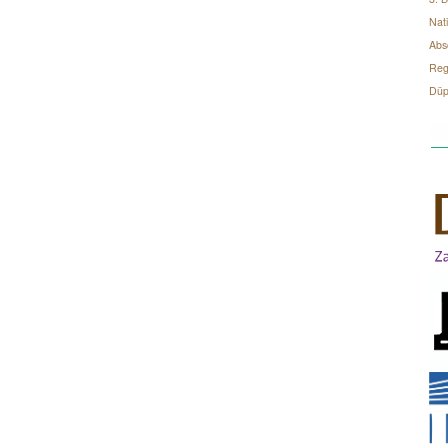
Nati
Abs
Regi
Düp