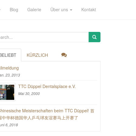
Blog
Galerie
Über uns
Kontakt
BELIEBT
KÜRZLICH
ilmeldung
an. 23, 2013
TTC Düppel Dentalsplace e.V.
Mai 30, 2000
hinesische Meisterschaften beim TTC Düppel! 首
届中华杯德国华人乒乓球友谊赛马上开赛了
uni 6, 2018