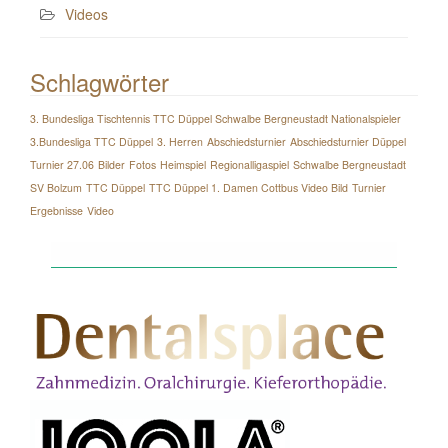
Videos
Schlagwörter
3. Bundesliga Tischtennis TTC Düppel Schwalbe Bergneustadt Nationalspieler
3.Bundesliga TTC Düppel
3. Herren
Abschiedsturnier
Abschiedsturnier Düppel
Turnier 27.06
Bilder
Fotos
Heimspiel
Regionalligaspiel
Schwalbe Bergneustadt
SV Bolzum
TTC Düppel
TTC Düppel 1. Damen Cottbus Video Bild
Turnier
Ergebnisse
Video