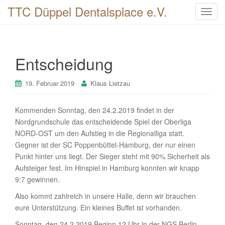
TTC Düppel Dentalsplace e.V.
T
o
g
g
Entscheidung
l
e
n
19. Februar 2019
Klaus Lietzau
a
v
Kommenden Sonntag, den 24.2.2019 findet in der
i
Nordgrundschule das entscheidende Spiel der Oberliga
g
NORD-OST um den Aufstieg in die Regionalliga statt.
a
Gegner ist der SC Poppenbüttel-Hamburg, der nur einen
t
Punkt hinter uns liegt. Der Sieger steht mit 90% Sicherheit als
i
Aufsteiger fest. Im Hinspiel in Hamburg konnten wir knapp
o
9:7 gewinnen.
n
Also kommt zahlreich in unsere Halle, denn wir brauchen
eure Unterstützung. Ein kleines Buffet ist vorhanden.
Sonntag, den 24.2.2019 Beginn 12 Uhr in der NGS Berlin-