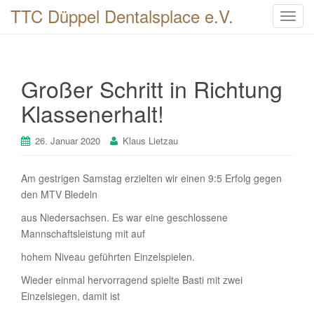
TTC Düppel Dentalsplace e.V.
T
o
g
g
Großer Schritt in Richtung
l
e
Klassenerhalt!
n
a
26. Januar 2020
Klaus Lietzau
v
i
Am gestrigen Samstag erzielten wir einen 9:5 Erfolg gegen
g
den MTV Bledeln
a
t
aus Niedersachsen. Es war eine geschlossene
i
Mannschaftsleistung mit auf
o
hohem Niveau geführten Einzelspielen.
n
Wieder einmal hervorragend spielte Basti mit zwei
Einzelsiegen, damit ist