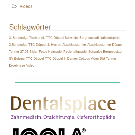
Videos
Schlagwörter
3. Bundesliga Tischtennis TTC Düppel Schwalbe Bergneustadt Nationalspieler
3.Bundesliga TTC Düppel
3. Herren
Abschiedsturnier
Abschiedsturnier Düppel
Turnier 27.06
Bilder
Fotos
Heimspiel
Regionalligaspiel
Schwalbe Bergneustadt
SV Bolzum
TTC Düppel
TTC Düppel 1. Damen Cottbus Video Bild
Turnier
Ergebnisse
Video