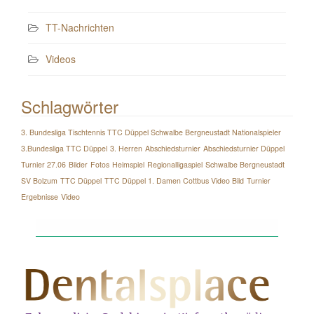
TT-Nachrichten
Videos
Schlagwörter
3. Bundesliga Tischtennis TTC Düppel Schwalbe Bergneustadt Nationalspieler
3.Bundesliga TTC Düppel
3. Herren
Abschiedsturnier
Abschiedsturnier Düppel
Turnier 27.06
Bilder
Fotos
Heimspiel
Regionalligaspiel
Schwalbe Bergneustadt
SV Bolzum
TTC Düppel
TTC Düppel 1. Damen Cottbus Video Bild
Turnier
Ergebnisse
Video