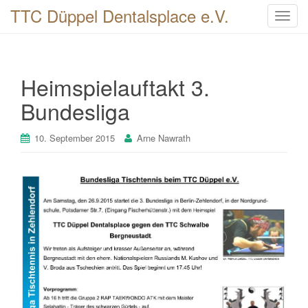
TTC Düppel Dentalsplace e.V.
T
o
g
g
Heimspielauftakt 3.
l
e
Bundesliga
n
a
10. September 2015
Arne Nawrath
v
i
g
a
t
i
o
n