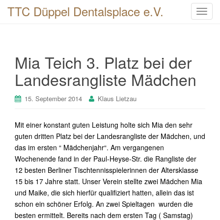
TTC Düppel Dentalsplace e.V.
T
o
g
g
Mia Teich 3. Platz bei der
l
e
Landesrangliste Mädchen
n
a
15. September 2014
Klaus Lietzau
v
i
Mit einer konstant guten Leistung holte sich Mia den sehr
g
guten dritten Platz bei der Landesrangliste der Mädchen, und
a
das im ersten “ Mädchenjahr“. Am vergangenen
t
Wochenende fand in der Paul-Heyse-Str. die Rangliste der
i
12 besten Berliner Tischtennisspielerinnen der Altersklasse
o
15 bis 17 Jahre statt. Unser Verein stellte zwei Mädchen Mia
n
und Maike, die sich hierfür qualifiziert hatten, allein das ist
schon ein schöner Erfolg. An zwei Spieltagen wurden die
besten ermittelt. Bereits nach dem ersten Tag ( Samstag)