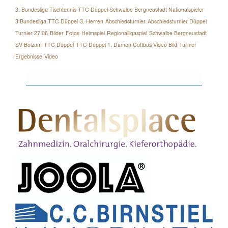
3. Bundesliga Tischtennis TTC Düppel Schwalbe Bergneustadt Nationalspieler
3.Bundesliga TTC Düppel
3. Herren
Abschiedsturnier
Abschiedsturnier Düppel
Turnier 27.06
Bilder
Fotos
Heimspiel
Regionalligaspiel
Schwalbe Bergneustadt
SV Bolzum
TTC Düppel
TTC Düppel 1. Damen Cottbus Video Bild
Turnier
Ergebnisse
Video