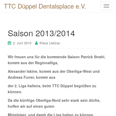
TTC Düppel Dentalsplace e.V.
T
o
g
g
Saison 2013/2014
l
e
n
2. Juni 2013
Klaus Lietzau
a
v
Wir freuen uns für die kommende Saison Patrick Strahl,
i
kommt aus der Regionalliga,
g
Alexander Iskine, kommt aus der Oberliga-West und
a
Andreas Furrer, kommt aus
t
i
der 2. Liga Italiens, beim TTC Düppel begrüßen zu
o
können.
n
Da die künftige Oberliga-Nord sehr stark sein dürfte,
hoffen wir auf einen guten
Mittelplatz, und damit die Liga halten zu können.