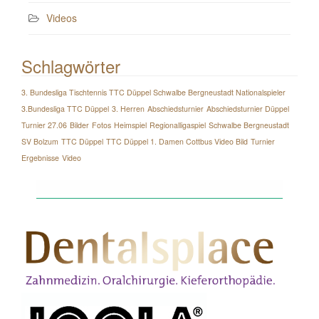
Videos
Schlagwörter
3. Bundesliga Tischtennis TTC Düppel Schwalbe Bergneustadt Nationalspieler
3.Bundesliga TTC Düppel
3. Herren
Abschiedsturnier
Abschiedsturnier Düppel
Turnier 27.06
Bilder
Fotos
Heimspiel
Regionalligaspiel
Schwalbe Bergneustadt
SV Bolzum
TTC Düppel
TTC Düppel 1. Damen Cottbus Video Bild
Turnier
Ergebnisse
Video