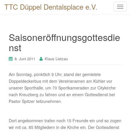
TTC Düppel Dentalsplace e.V.
T
o
g
g
Saisoneröffnungsgottesdie
l
e
nst
n
a
8. Juni 2011
Klaus Lietzau
v
i
Am Sonntag, pünktlich 9 Uhr, stand der gemietete
g
Doppeldeckerbus mit dem Vereinsnamen am Kühler vor
a
unserer Sporthalle, um 70 Sportkameraden zur Citykirche
t
nach Kreuzberg zu fahren und an einem Gottesdienst bei
i
Pastor Spitzer teilzunehmen.
o
n
Dort angekommen trafen noch 15 Freunde ein und so zogen
wir mit ca. 85 Mitgliedern in die Kirche ein. Der Gottesdienst