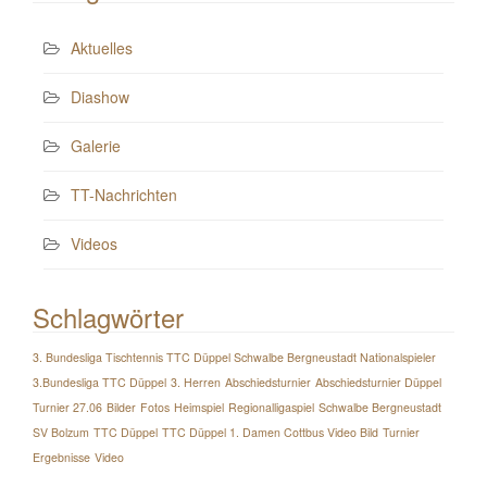
Aktuelles
Diashow
Galerie
TT-Nachrichten
Videos
Schlagwörter
3. Bundesliga Tischtennis TTC Düppel Schwalbe Bergneustadt Nationalspieler
3.Bundesliga TTC Düppel
3. Herren
Abschiedsturnier
Abschiedsturnier Düppel
Turnier 27.06
Bilder
Fotos
Heimspiel
Regionalligaspiel
Schwalbe Bergneustadt
SV Bolzum
TTC Düppel
TTC Düppel 1. Damen Cottbus Video Bild
Turnier
Ergebnisse
Video