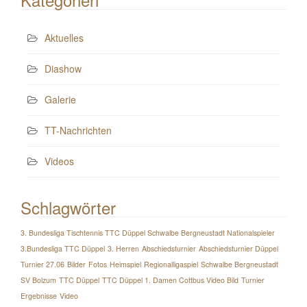
Aktuelles
Diashow
Galerie
TT-Nachrichten
Videos
Schlagwörter
3. Bundesliga Tischtennis TTC Düppel Schwalbe Bergneustadt Nationalspieler
3.Bundesliga TTC Düppel
3. Herren
Abschiedsturnier
Abschiedsturnier Düppel
Turnier 27.06
Bilder
Fotos
Heimspiel
Regionalligaspiel
Schwalbe Bergneustadt
SV Bolzum
TTC Düppel
TTC Düppel 1. Damen Cottbus Video Bild
Turnier
Ergebnisse
Video