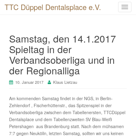
TTC Düppel Dentalsplace e.V.
T
o
g
g
Samstag, den 14.1.2017
l
e
Spieltag in der
n
Verbandsoberliga und in
a
v
der Regionalliga
i
g
10. Januar 2017
Klaus Lietzau
a
t
Am kommenden Samstag findet in der NGS, in Berlin-
i
Zehlendorf , Fischerhüttenstr., das Spitzenspiel in der
o
Verbandsoberliga zwischen dem Tabellenersten, TTCDüppel
n
Dentalsplace und dem Tabellenzweiten SV Blau-Weiß
Petershagen aus Brandenburg statt. Nach dem mühsamen
7:7 gegen Neukölln, letzten Samstag, sollten wir uns keinen