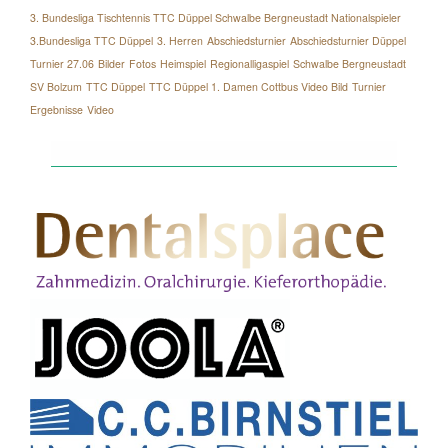
3. Bundesliga Tischtennis TTC Düppel Schwalbe Bergneustadt Nationalspieler
3.Bundesliga TTC Düppel
3. Herren
Abschiedsturnier
Abschiedsturnier Düppel
Turnier 27.06
Bilder
Fotos
Heimspiel
Regionalligaspiel
Schwalbe Bergneustadt
SV Bolzum
TTC Düppel
TTC Düppel 1. Damen Cottbus Video Bild
Turnier
Ergebnisse
Video