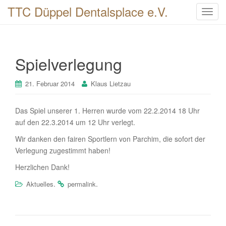
TTC Düppel Dentalsplace e.V.
T
o
g
g
Spielverlegung
l
e
n
21. Februar 2014
Klaus Lietzau
a
v
Das Spiel unserer 1. Herren wurde vom 22.2.2014 18 Uhr
i
auf den 22.3.2014 um 12 Uhr verlegt.
g
Wir danken den fairen Sportlern von Parchim, die sofort der
a
Verlegung zugestimmt haben!
t
i
Herzlichen Dank!
o
.
.
Aktuelles
permalink
n