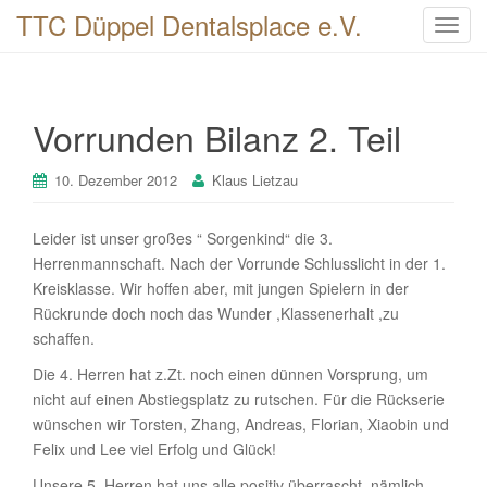
TTC Düppel Dentalsplace e.V.
T
o
g
g
Vorrunden Bilanz 2. Teil
l
e
n
10. Dezember 2012
Klaus Lietzau
a
v
Leider ist unser großes “ Sorgenkind“ die 3.
i
Herrenmannschaft. Nach der Vorrunde Schlusslicht in der 1.
g
Kreisklasse. Wir hoffen aber, mit jungen Spielern in der
a
Rückrunde doch noch das Wunder ,Klassenerhalt ,zu
t
schaffen.
i
Die 4. Herren hat z.Zt. noch einen dünnen Vorsprung, um
o
nicht auf einen Abstiegsplatz zu rutschen. Für die Rückserie
n
wünschen wir Torsten, Zhang, Andreas, Florian, Xiaobin und
Felix und Lee viel Erfolg und Glück!
Unsere 5. Herren hat uns alle positiv überrascht, nämlich