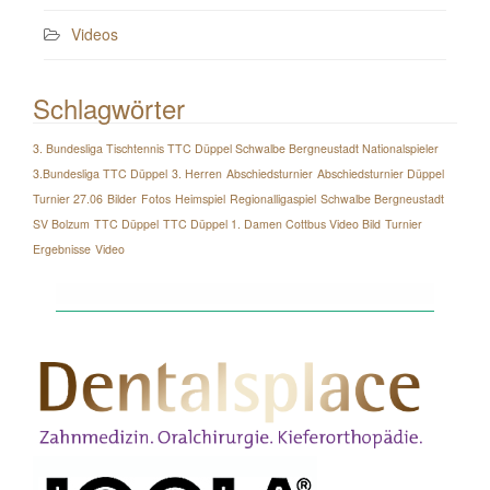
Videos
Schlagwörter
3. Bundesliga Tischtennis TTC Düppel Schwalbe Bergneustadt Nationalspieler
3.Bundesliga TTC Düppel
3. Herren
Abschiedsturnier
Abschiedsturnier Düppel
Turnier 27.06
Bilder
Fotos
Heimspiel
Regionalligaspiel
Schwalbe Bergneustadt
SV Bolzum
TTC Düppel
TTC Düppel 1. Damen Cottbus Video Bild
Turnier
Ergebnisse
Video