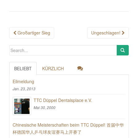
Post
Großartiger Sieg
Ungeschlagen!
navigation
BELIEBT
KÜRZLICH
Eilmeldung
Jan. 23, 2013
TTC Düppel Dentalsplace e.V.
Mai 30, 2000
Chinesische Meisterschaften beim TTC Düppel! 首届中华
杯德国华人乒乓球友谊赛马上开赛了