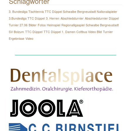
Schlagwörter
3. Bundesliga Tischtennis TTC Düppel Schwalbe Bergneustadt Nationalspieler
3.Bundesliga TTC Düppel
3. Herren
Abschiedsturnier
Abschiedsturnier Düppel
Turnier 27.06
Bilder
Fotos
Heimspiel
Regionalligaspiel
Schwalbe Bergneustadt
SV Bolzum
TTC Düppel
TTC Düppel 1. Damen Cottbus Video Bild
Turnier
Ergebnisse
Video