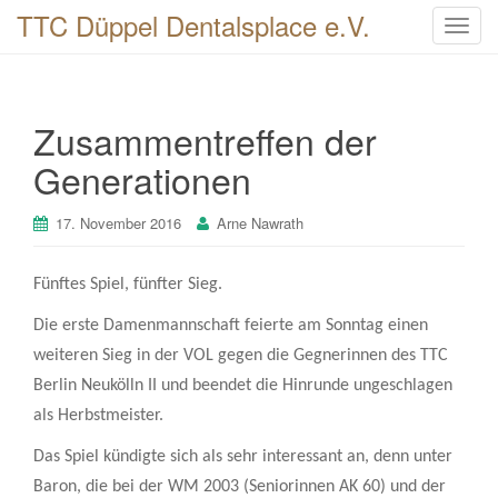
TTC Düppel Dentalsplace e.V.
T
o
g
g
Zusammentreffen der
l
e
Generationen
n
a
17. November 2016
Arne Nawrath
v
i
g
Fünftes Spiel, fünfter Sieg.
a
Die erste Damenmannschaft feierte am Sonntag einen
t
weiteren Sieg in der VOL gegen die Gegnerinnen des TTC
i
o
Berlin Neukölln II und beendet die Hinrunde ungeschlagen
n
als Herbstmeister.
Das Spiel kündigte sich als sehr interessant an, denn unter
Baron, die bei der WM 2003 (Seniorinnen AK 60) und der