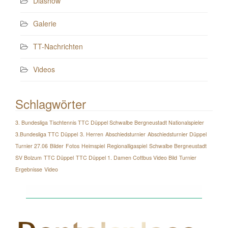
Diashow
Galerie
TT-Nachrichten
Videos
Schlagwörter
3. Bundesliga Tischtennis TTC Düppel Schwalbe Bergneustadt Nationalspieler
3.Bundesliga TTC Düppel
3. Herren
Abschiedsturnier
Abschiedsturnier Düppel
Turnier 27.06
Bilder
Fotos
Heimspiel
Regionalligaspiel
Schwalbe Bergneustadt
SV Bolzum
TTC Düppel
TTC Düppel 1. Damen Cottbus Video Bild
Turnier
Ergebnisse
Video