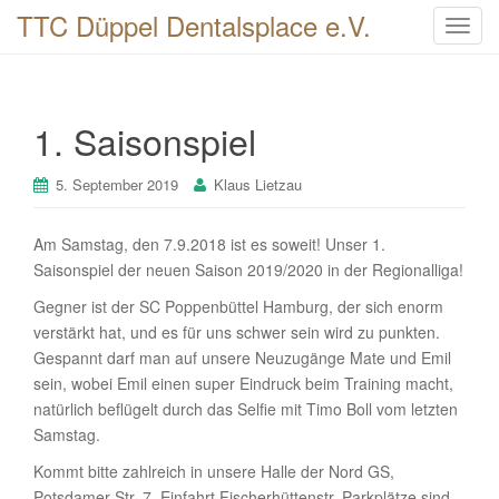
TTC Düppel Dentalsplace e.V.
T
o
g
g
1. Saisonspiel
l
e
n
5. September 2019
Klaus Lietzau
a
v
Am Samstag, den 7.9.2018 ist es soweit! Unser 1.
i
Saisonspiel der neuen Saison 2019/2020 in der Regionalliga!
g
Gegner ist der SC Poppenbüttel Hamburg, der sich enorm
a
verstärkt hat, und es für uns schwer sein wird zu punkten.
t
Gespannt darf man auf unsere Neuzugänge Mate und Emil
i
sein, wobei Emil einen super Eindruck beim Training macht,
o
natürlich beflügelt durch das Selfie mit Timo Boll vom letzten
n
Samstag.
Kommt bitte zahlreich in unsere Halle der Nord GS,
Potsdamer Str. 7, Einfahrt Fischerhüttenstr. Parkplätze sind