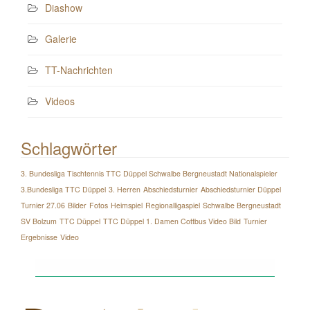
Diashow
Galerie
TT-Nachrichten
Videos
Schlagwörter
3. Bundesliga Tischtennis TTC Düppel Schwalbe Bergneustadt Nationalspieler
3.Bundesliga TTC Düppel
3. Herren
Abschiedsturnier
Abschiedsturnier Düppel
Turnier 27.06
Bilder
Fotos
Heimspiel
Regionalligaspiel
Schwalbe Bergneustadt
SV Bolzum
TTC Düppel
TTC Düppel 1. Damen Cottbus Video Bild
Turnier
Ergebnisse
Video