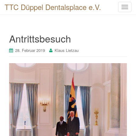
TTC Düppel Dentalsplace e.V.
T
o
g
g
Antrittsbesuch
l
e
n
28. Februar 2019
Klaus Lietzau
a
v
i
g
a
t
i
o
n