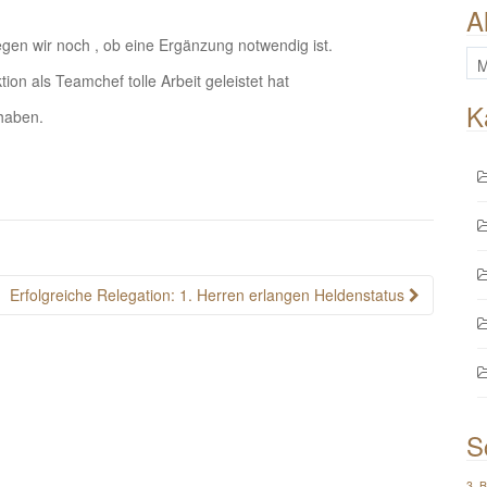
A
legen wir noch , ob eine Ergänzung notwendig ist.
All
ion als Teamchef tolle Arbeit geleistet hat
Be
K
 haben.
Erfolgreiche Relegation: 1. Herren erlangen Heldenstatus
S
3. 