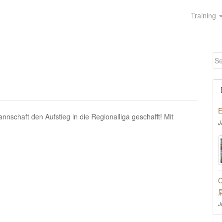
Training
E
schaft den Aufstieg in die Regionalliga geschafft! Mit
J
C
J