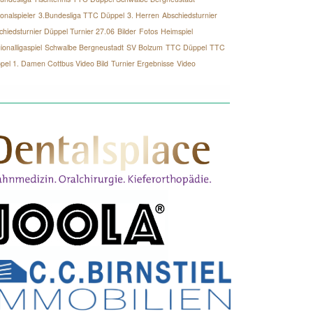
onalspieler
3.Bundesliga TTC Düppel
3. Herren
Abschiedsturnier
chiedsturnier Düppel Turnier 27.06
Bilder
Fotos
Heimspiel
onalligaspiel
Schwalbe Bergneustadt
SV Bolzum
TTC Düppel
TTC
pel 1. Damen Cottbus Video Bild
Turnier Ergebnisse
Video