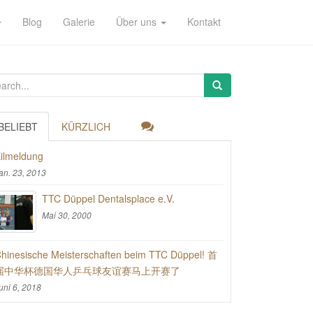
Blog
Galerie
Über uns
Kontakt
BELIEBT
KÜRZLICH
ilmeldung
an. 23, 2013
TTC Düppel Dentalsplace e.V.
Mai 30, 2000
hinesische Meisterschaften beim TTC Düppel! 首
届中华杯德国华人乒乓球友谊赛马上开赛了
uni 6, 2018