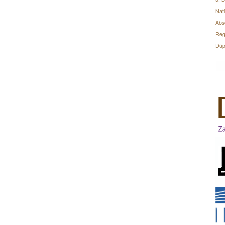
Nati
Abs
Regi
Düp