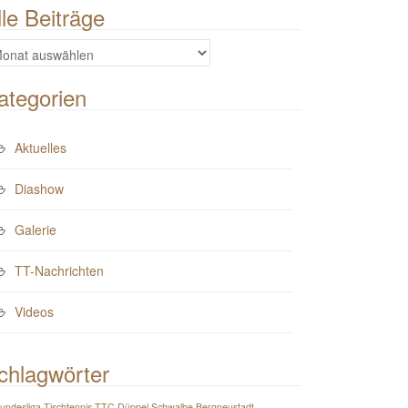
lle Beiträge
e
iträge
ategorien
Aktuelles
Diashow
Galerie
TT-Nachrichten
Videos
chlagwörter
Bundesliga Tischtennis TTC Düppel Schwalbe Bergneustadt