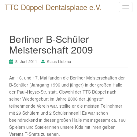
TTC Düppel Dentalsplace e.V.
T
o
g
g
Berliner B-Schüler
l
e
Meisterschaft 2009
n
a
8. Juni 2011
Klaus Lietzau
v
i
Am 16. und 17. Mai fanden die Berliner Meisterschaften der
g
B-Schüler (Jahrgang 1996 und jünger) in der großen Halle
a
der Paul-Heyse-Str. statt. Obwohl der TTC Düppel nach
t
seiner Wiedergeburt im Jahre 2006 der „jüngste“
i
teilnehmende Verein war, stellte er die meisten Teilnehmer
o
mit 29 Schülern und 2 Schülerinnen!! Es war schon
n
beeindruckend in dieser großen Halle mit insgesamt ca. 160
Spielern und Spielerinnen unsere Kids mit ihren gelben
Vereins T-Shirts zu sehen.