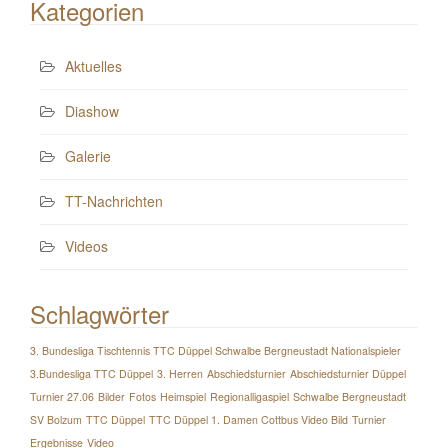
Kategorien
Aktuelles
Diashow
Galerie
TT-Nachrichten
Videos
Schlagwörter
3. Bundesliga Tischtennis TTC Düppel Schwalbe Bergneustadt Nationalspieler
3.Bundesliga TTC Düppel
3. Herren
Abschiedsturnier
Abschiedsturnier Düppel
Turnier 27.06
Bilder
Fotos
Heimspiel
Regionalligaspiel
Schwalbe Bergneustadt
SV Bolzum
TTC Düppel
TTC Düppel 1. Damen Cottbus Video Bild
Turnier
Ergebnisse
Video