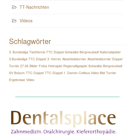
TT-Nachrichten
Videos
Schlagwörter
3. Bundesliga Tischtennis TTC Düppel Schwalbe Bergneustadt Nationalspieler
3.Bundesliga TTC Düppel
3. Herren
Abschiedsturnier
Abschiedsturnier Düppel
Turnier 27.06
Bilder
Fotos
Heimspiel
Regionalligaspiel
Schwalbe Bergneustadt
SV Bolzum
TTC Düppel
TTC Düppel 1. Damen Cottbus Video Bild
Turnier
Ergebnisse
Video