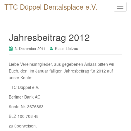
TTC Düppel Dentalsplace e.V.
T
o
g
g
Jahresbeitrag 2012
l
e
n
3. Dezember 2011
Klaus Lietzau
a
v
Liebe Vereinsmitglieder, aus gegebenen Anlass bitten wir
i
Euch, den im Januar fälligen Jahresbeitrag für 2012 auf
g
unser Konto:
a
TTC Düppel e.V.
t
i
Berliner Bank AG
o
Konto Nr. 3676863
n
BLZ 100 708 48
zu überweisen.